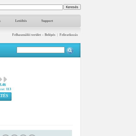
k
Letöltés
Support
Felhasználói terület – Belépés
|
Feliratkozás
3.46
azat:
113
TÉS