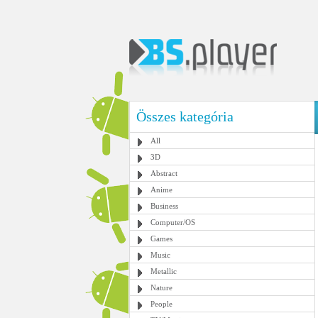
Összes kategória
All
3D
Abstract
Anime
Business
Computer/OS
Games
Music
Metallic
Nature
People