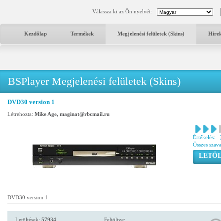
Válassza ki az Ön nyelvét:
Kezdőlap
Termékek
Megjelenési felületek (Skins)
Híre
BSPlayer Megjelenési felületek (Skins)
DVD30 version 1
Létrehozta:
Mike Age, maginat@rbcmail.ru
Értékelés:
Összes szav
LETÖL
DVD30 version 1
Letöltések:
57934
Feltöltve: