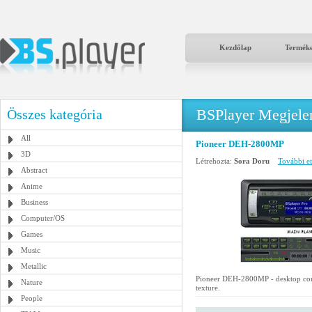
Kezdőlap
Termék
BSPlayer Megjelené
Összes kategória
All
Pioneer DEH-2800MP
3D
Létrehozta:
Sora Doru
További et
Abstract
Anime
Business
Computer/OS
Games
Music
Metallic
Pioneer DEH-2800MP - desktop contr
Nature
texture.
People