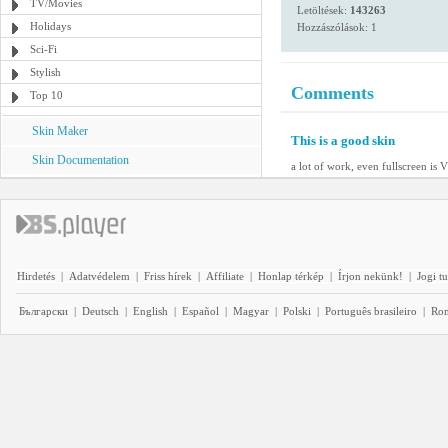
TV/Movies
Letöltések:
143263
Holidays
Hozzászólások: 1
Sci-Fi
Stylish
Comments
Top 10
Skin Maker
This is a good skin
Skin Documentation
a lot of work, even fullscreen i
Hirdetés
|
Adatvédelem
|
Friss hírek
|
Affiliate
|
Honlap térkép
|
Írjon nekünk!
|
Jogi t
Български
|
Deutsch
|
English
|
Español
|
Magyar
|
Polski
|
Português brasileiro
|
Ro