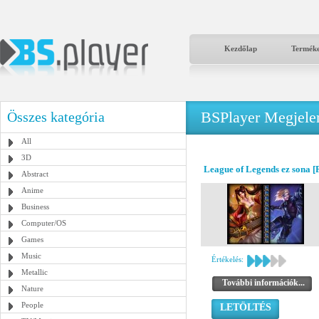
Kezdőlap
Termék
BSPlayer Megjelené
Összes kategória
All
3D
League of Legends ez sona [
Abstract
Anime
Business
Computer/OS
Games
Music
Értékelés:
Metallic
További információk...
Nature
People
LETÖLTÉS