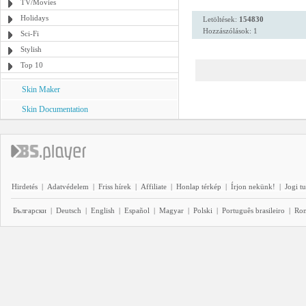
TV/Movies
Holidays
Letöltések:
154830
Hozzászólások: 1
Sci-Fi
Stylish
Top 10
Skin Maker
Skin Documentation
Hirdetés
|
Adatvédelem
|
Friss hírek
|
Affiliate
|
Honlap térkép
|
Írjon nekünk!
|
Jogi t
Български
|
Deutsch
|
English
|
Español
|
Magyar
|
Polski
|
Português brasileiro
|
Ro