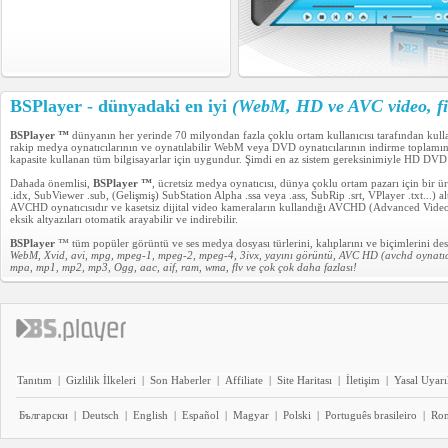
BSPlayer - dünyadaki en iyi
(WebM, HD ve AVC video, fi
BSPlayer ™
dünyanın her yerinde 70 milyondan fazla çoklu ortam kullanıcısı tarafından kul
rakip medya oynatıcılarının ve oynatılabilir WebM veya DVD oynatıcılarının indirme toplam
kapasite kullanan tüm bilgisayarlar için uygundur. Şimdi en az sistem gereksinimiyle HD DVD
Dahada önemlisi,
BSPlayer ™
, ücretsiz medya oynatıcısı, dünya çoklu ortam pazarı için bir
.idx, SubViewer .sub, (Gelişmiş) SubStation Alpha .ssa veya .ass, SubRip .srt, VPlayer .txt...) a
AVCHD oynatıcısıdır ve kasetsiz dijital video kameraların kullandığı AVCHD (Advanced Video C
eksik altyazıları otomatik arayabilir ve indirebilir.
BSPlayer
™ tüm popüler görüntü ve ses medya dosyası türlerini, kalıplarını ve biçimlerini de
WebM, Xvid, avi, mpg, mpeg-1, mpeg-2, mpeg-4, 3ivx, yayını görüntü, AVC HD (avchd oynatıc
mpa, mp1, mp2, mp3, Ogg, aac, aif, ram, wma, flv ve çok çok daha fazlası!
Tanıtım
|
Gizlilik İlkeleri
|
Son Haberler
|
Affiliate
|
Site Haritası
|
İletişim
|
Yasal Uyarı
Български
|
Deutsch
|
English
|
Español
|
Magyar
|
Polski
|
Português brasileiro
|
Ro