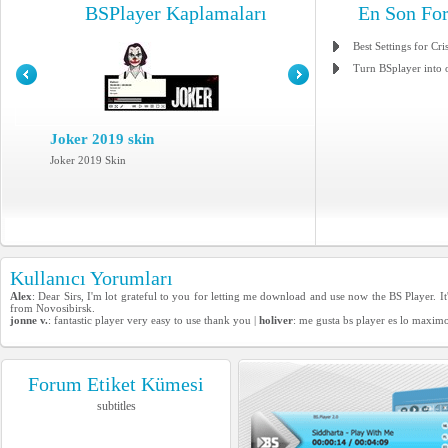
BSPlayer Kaplamaları
En Son Fo
Best Settings for Cri
Turn BSplayer into 
Joker 2019 skin
Joker 2019 Skin
Kullanıcı Yorumları
Alex
: Dear Sirs, I'm lot grateful to you for letting me download and use now the BS Player. I
from Novosibirsk.
jonne v.
: fantastic player very easy to use thank you |
holiver
: me gusta bs player es lo maxim
Forum Etiket Kümesi
subtitles