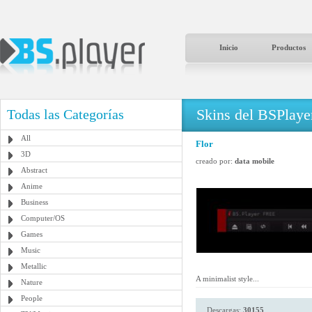
Inicio
Productos
Skins del BSPlaye
Todas las Categorías
All
Flor
3D
creado por:
data mobile
Abstract
Anime
Business
Computer/OS
Games
Music
Metallic
A minimalist style...
Nature
People
Descargas:
30155