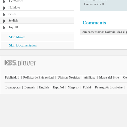
TV/Movies
Comentarios: 0
Holidays
Sci-Fi
Stylish
Comments
Top 10
Sin comentarios todavía. Sea el
Skin Maker
Skin Documentation
Publicidad
|
Política de Privacidad
|
Últimas Noticias
|
Affiliate
|
Mapa del Sitio
|
Co
Български
|
Deutsch
|
English
|
Español
|
Magyar
|
Polski
|
Português brasileiro
|