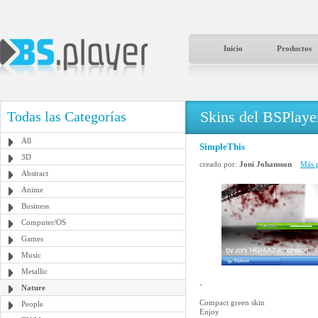
Inicio
Productos
Skins del BSPlaye
Todas las Categorías
All
SimpleThis
3D
creado por:
Joni Johansson
Más p
Abstract
Anime
Business
Computer/OS
Games
Music
Metallic
-
Nature
Compact green skin
People
Enjoy