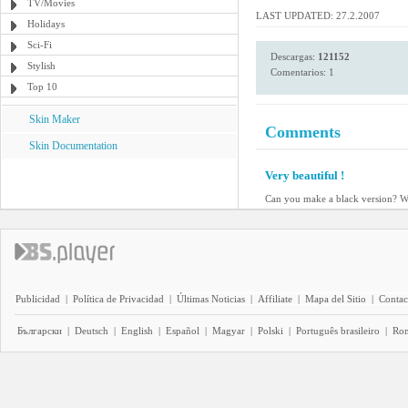
TV/Movies
LAST UPDATED: 27.2.2007
Holidays
Sci-Fi
Descargas:
121152
Stylish
Comentarios: 1
Top 10
Skin Maker
Comments
Skin Documentation
Very beautiful !
Can you make a black version? W
Publicidad
|
Política de Privacidad
|
Últimas Noticias
|
Affiliate
|
Mapa del Sitio
|
Contac
Български
|
Deutsch
|
English
|
Español
|
Magyar
|
Polski
|
Português brasileiro
|
Ro