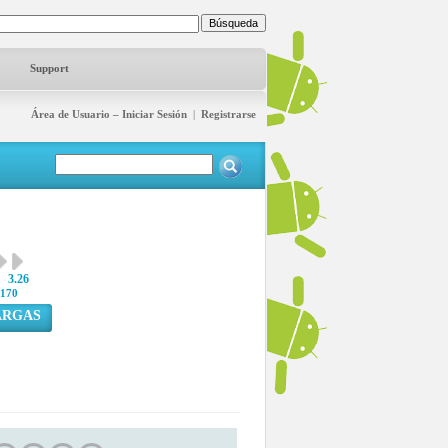
Support
Área de Usuario – Iniciar Sesión
|
Registrarse
3.26
170
ARGAS