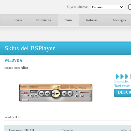
Elija su idioma:
Inicio
Productos
Skins
Noticias
Descargas
Skins del BSPlayer
WinDVD 6
creado por:
Alien
Evaluación:
Total votos:
DESC
WinDVD 6
Descargas:
100211
Cargado: