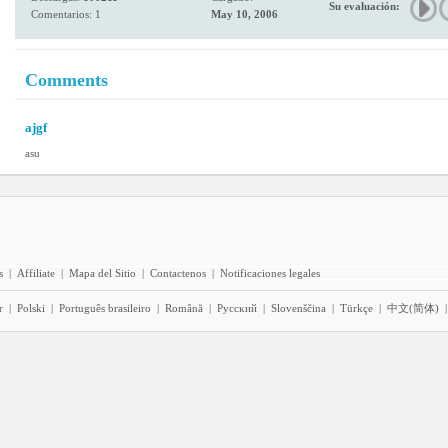
Su evaluación:
Comentarios: 1
May 10, 2006
Comments
ajgf
asu
s
|
Affiliate
|
Mapa del Sitio
|
Contactenos
|
Notificaciones legales
r
|
Polski
|
Português brasileiro
|
Română
|
Pyccĸий
|
Slovenščina
|
Türkçe
|
中文(简体)