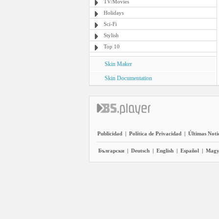
TV/Movies
Holidays
Sci-Fi
Stylish
Top 10
Skin Maker
Skin Documentation
Publicidad
|
Política de Privacidad
|
Últimas Noti
Български
|
Deutsch
|
English
|
Español
|
Magy