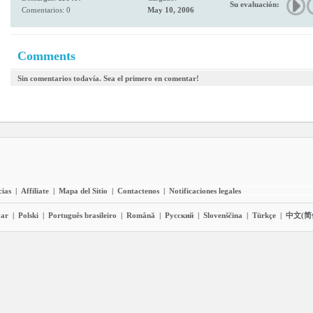
Su evaluación:
Comentarios: 0
May 10, 2006
Comments
Sin comentarios todavía. Sea el primero en comentar!
cias
|
Affiliate
|
Mapa del Sitio
|
Contactenos
|
Notificaciones legales
ar
|
Polski
|
Português brasileiro
|
Română
|
Pyccĸий
|
Slovenščina
|
Türkçe
|
中文(简