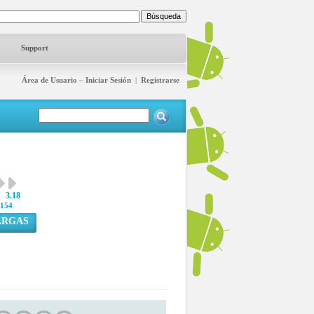
Support
Área de Usuario – Iniciar Sesión
|
Registrarse
3.18
154
ARGAS