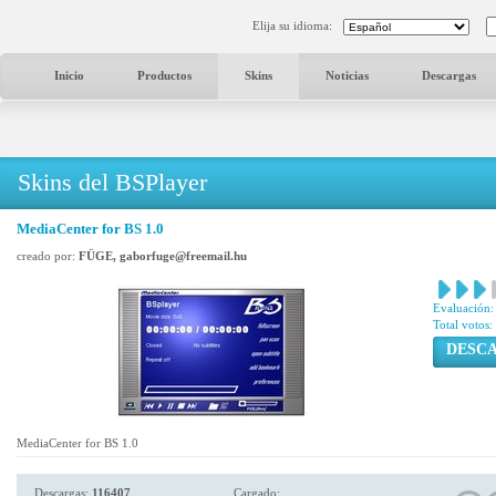
Elija su idioma:
Inicio
Productos
Skins
Noticias
Descargas
Skins del BSPlayer
MediaCenter for BS 1.0
creado por:
FÜGE, gaborfuge@freemail.hu
Evaluación:
Total votos:
DESC
MediaCenter for BS 1.0
Descargas:
116407
Cargado: