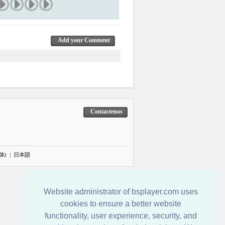
Add your Comment
Contactenos
体)
|
日本語
Website administrator of bsplayer.com uses
cookies to ensure a better website
functionality, user experience, security, and