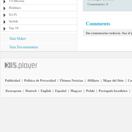
TV/Movies
Comentarios: 0
Holidays
Sci-Fi
Stylish
Comments
Top 10
Sin comentarios todavía. Sea el
Skin Maker
Skin Documentation
Publicidad
|
Política de Privacidad
|
Últimas Noticias
|
Affiliate
|
Mapa del Sitio
|
Co
Български
|
Deutsch
|
English
|
Español
|
Magyar
|
Polski
|
Português brasileiro
|