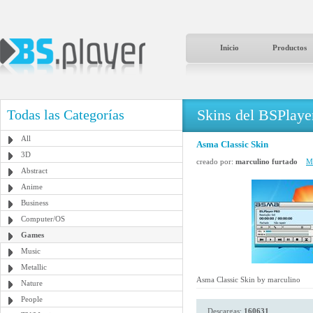
Inicio
Productos
Skins del BSPlaye
Todas las Categorías
All
Asma Classic Skin
3D
creado por:
marculino furtado
Má
Abstract
Anime
Business
Computer/OS
Games
Music
Metallic
Asma Classic Skin by marculino
Nature
People
Descargas:
160631