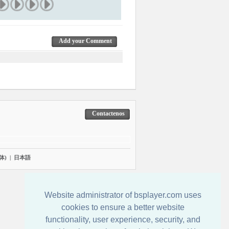
Add your Comment
Contactenos
体)
|
日本語
Website administrator of bsplayer.com uses
cookies to ensure a better website
functionality, user experience, security, and