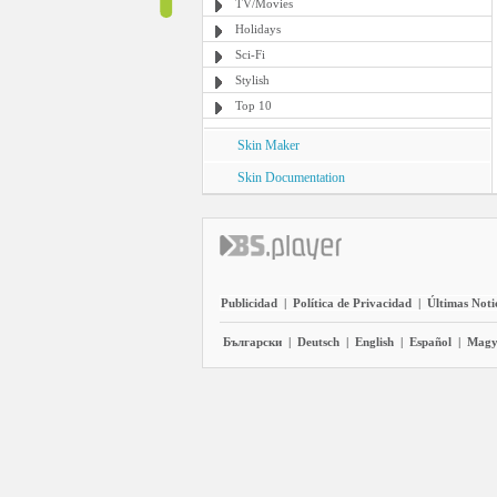
TV/Movies
Holidays
Sci-Fi
Stylish
Top 10
Skin Maker
Skin Documentation
Publicidad
|
Política de Privacidad
|
Últimas Noti
Български
|
Deutsch
|
English
|
Español
|
Magy