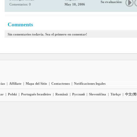
Su evaluación:
Comentarios: 0
May 10, 2006
Comments
Sin comentarios todavía. Sea el primero en comentar!
cias
|
Affiliate
|
Mapa del Sitio
|
Contactenos
|
Notificaciones legales
ar
|
Polski
|
Português brasileiro
|
Română
|
Pyccĸий
|
Slovenščina
|
Türkçe
|
中文(简