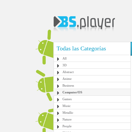
Todas las Categorías
All
3D
Abstract
Anime
Business
Computer/OS
Games
Music
Metallic
Nature
People