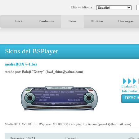
Elija su idioma:
Inicio
Productos
Skins
Noticias
Descargas
Skins del BSPlayer
mediaBOX v-1.bsz
creado por:
Balaji "Xtazy" (bwd_skinz@yahoo.com)
Evaluación:
Total votos:
DESC
MediaBOX V-1.01, for BSplayer V1.00.808+ adopted by Artam (peterki@hotmail.com)
Descargas:
53623
Cargado: