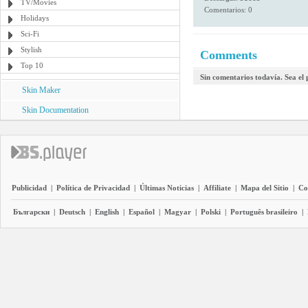
TV/Movies
Comentarios: 0
Holidays
Sci-Fi
Stylish
Comments
Top 10
Sin comentarios todavía. Sea el
Skin Maker
Skin Documentation
Publicidad
|
Política de Privacidad
|
Últimas Noticias
|
Affiliate
|
Mapa del Sitio
|
Co
Български
|
Deutsch
|
English
|
Español
|
Magyar
|
Polski
|
Português brasileiro
|