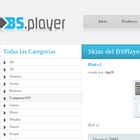
Inicio
Productos
Skins del BSPlaye
Todas las Categorías
All
IPod v2
3D
creado por:
bip20
Abstract
Anime
Business
Computer/OS
Games
Music
Metallic
IPod v2
Nature
People
Descargas:
51665