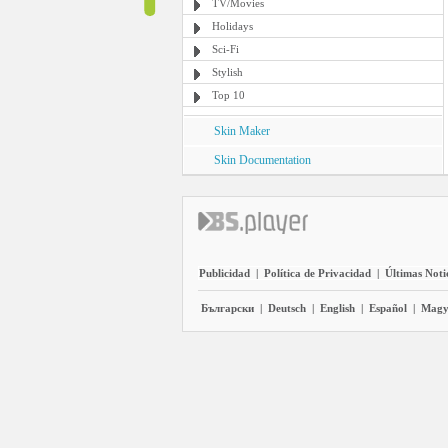
TV/Movies
Holidays
Sci-Fi
Stylish
Top 10
Skin Maker
Skin Documentation
Publicidad
|
Política de Privacidad
|
Últimas Noti
Български
|
Deutsch
|
English
|
Español
|
Magy