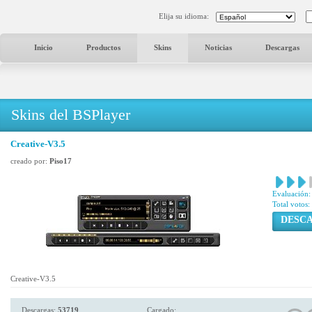
Elija su idioma:
Inicio
Productos
Skins
Noticias
Descargas
Skins del BSPlayer
Creative-V3.5
creado por:
Piso17
Evaluación:
Total votos:
DESC
Creative-V3.5
Descargas:
53719
Cargado: