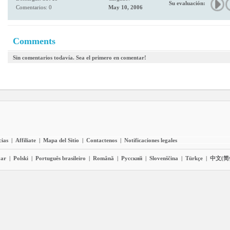
Su evaluación:
Comentarios: 0
May 10, 2006
Comments
Sin comentarios todavía. Sea el primero en comentar!
cias
|
Affiliate
|
Mapa del Sitio
|
Contactenos
|
Notificaciones legales
ar
|
Polski
|
Português brasileiro
|
Română
|
Pyccĸий
|
Slovenščina
|
Türkçe
|
中文(简