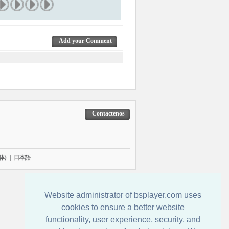
Add your Comment
Contactenos
体)
|
日本語
Website administrator of bsplayer.com uses
cookies to ensure a better website
functionality, user experience, security, and