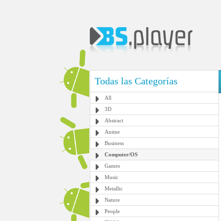
Todas las Categorías
All
3D
Abstract
Anime
Business
Computer/OS
Games
Music
Metallic
Nature
People