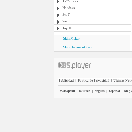
TV/Movies
Holidays
Sci-Fi
Stylish
Top 10
Skin Maker
Skin Documentation
Publicidad
|
Política de Privacidad
|
Últimas Noti
Български
|
Deutsch
|
English
|
Español
|
Magy