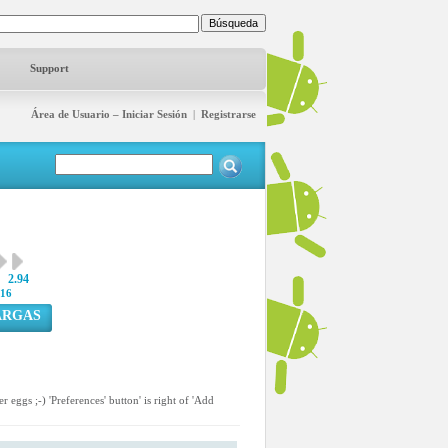
Support
Área de Usuario – Iniciar Sesión
|
Registrarse
2.94
16
ARGAS
r eggs ;-) 'Preferences' button' is right of 'Add