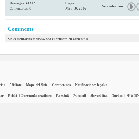
Descargas:
41312
Cargado:
Su evaluación:
Comentarios: 0
May 10, 2006
Comments
Sin comentarios todavía. Sea el primero en comentar!
cias
|
Affiliate
|
Mapa del Sitio
|
Contactenos
|
Notificaciones legales
ar
|
Polski
|
Português brasileiro
|
Română
|
Pyccĸий
|
Slovenščina
|
Türkçe
|
中文(简