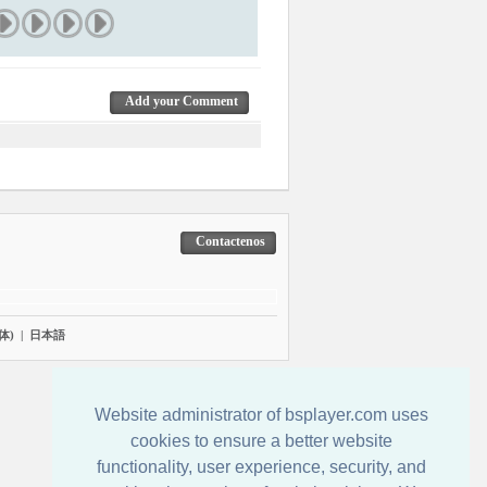
Add your Comment
Contactenos
体)
|
日本語
Website administrator of bsplayer.com uses
cookies to ensure a better website
functionality, user experience, security, and