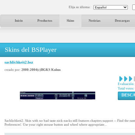
Elija su idioma:
Inicio
Productos
Skins
Noticias
Descargas
Skins del BSPlayer
sachlichkeit2.bsz
creado por:
2000-2004(c)BGKS Kulms
Evaluación:
Total votos:
DESC
Sachlichkeit2. Skin with no bad taste nick-nacks still features chapters support -- Find the easte
Preferences'. Use your right mouse button and wheel where appropriate...