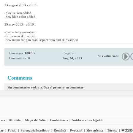
23 august 2013 - v0.11 :
-playlist skin added.
-new blue color added.
29 may 2013 - v0.10 :
-theme fully reworked.
-full screen skin added.
-new menu for pan scan, aspect ratio and skins added.
Descargas:
180795
Cargado:
Su evaluación:
Comentarios: 0
Aug 24, 2013
Comments
Sin comentarios todavía. Sea el primero en comentar!
cias
|
Affiliate
|
Mapa del Sitio
|
Contactenos
|
Notificaciones legales
ar
|
Polski
|
Português brasileiro
|
Română
|
Pyccĸий
|
Slovenščina
|
Türkçe
|
中文(简