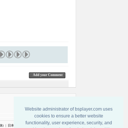
Add your Comment
Contactenos
Website administrator of bsplayer.com uses
cookies to ensure a better website
functionality, user experience, security, and
体)
|
日本語