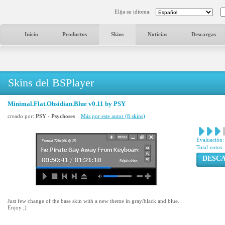
Elija su idioma:
Inicio
Productos
Skins
Noticias
Descargas
Skins del BSPlayer
Minimal.Flat.Obsidian.Blue v0.11 by PSY
creado por:
PSY - Psychoses
Más por este autor (8 skins)
Evaluación:
Total votos:
DESC
Just few change of the base skin with a new theme in gray/black and blue.
Enjoy ;)