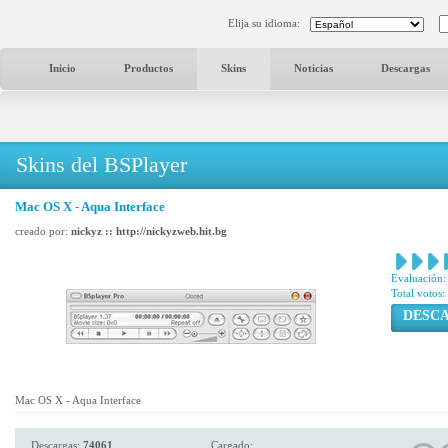
Elija su idioma:
Inicio
Productos
Skins
Noticias
Descargas
Skins del BSPlayer
Mac OS X - Aqua Interface
creado por:
nickyz :: http://nickyzweb.hit.bg
Evaluación:
Total votos:
DESC
Mac OS X - Aqua Interface
Descargas:
74061
Cargado: