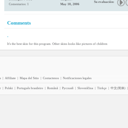
Su evaluación:
Comentarios: 1
May 10, 2006
Comments
-
It's the best skin for this program. Other skins looks like pictures of children
s
|
Affiliate
|
Mapa del Sitio
|
Contactenos
|
Notificaciones legales
r
|
Polski
|
Português brasileiro
|
Română
|
Pyccĸий
|
Slovenščina
|
Türkçe
|
中文(简体)