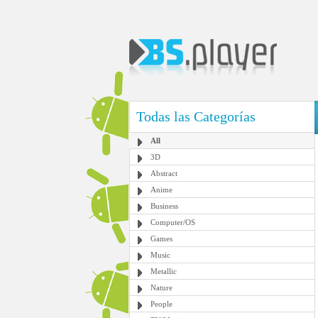
Todas las Categorías
All
3D
Abstract
Anime
Business
Computer/OS
Games
Music
Metallic
Nature
People