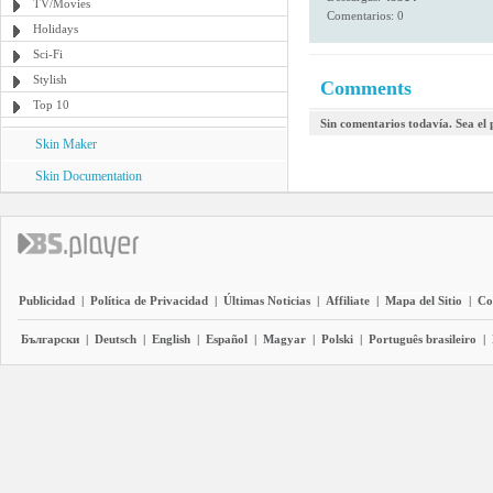
TV/Movies
Comentarios: 0
Holidays
Sci-Fi
Stylish
Comments
Top 10
Sin comentarios todavía. Sea el
Skin Maker
Skin Documentation
Publicidad
|
Política de Privacidad
|
Últimas Noticias
|
Affiliate
|
Mapa del Sitio
|
Co
Български
|
Deutsch
|
English
|
Español
|
Magyar
|
Polski
|
Português brasileiro
|