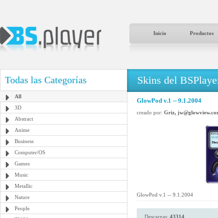
Inicio
Productos
Skins del BSPlaye
Todas las Categorías
All
GlowPod v.1 -- 9.1.2004
3D
creado por:
Griz, jw@glowview.c
Abstract
Anime
Business
Computer/OS
Games
Music
Metallic
GlowPod v.1 -- 9.1.2004
Nature
People
Descargas:
43314