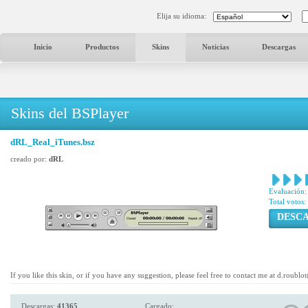
Elija su idioma:
Inicio
Productos
Skins
Noticias
Descargas
Skins del BSPlayer
dRL_Real_iTunes.bsz
creado por:
dRL
Evaluación:
Total votos:
DESC
If you like this skin, or if you have any suggestion, please feel free to contact me at d.roublo
Descargas:
41365
Cargado: