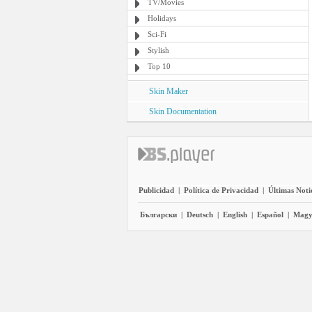
TV/Movies
Holidays
Sci-Fi
Stylish
Top 10
Skin Maker
Skin Documentation
Publicidad
|
Política de Privacidad
|
Últimas Noti
Български
|
Deutsch
|
English
|
Español
|
Magy