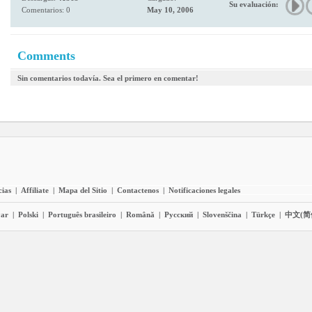
Su evaluación:
Comentarios: 0
May 10, 2006
Comments
Sin comentarios todavía. Sea el primero en comentar!
cias
|
Affiliate
|
Mapa del Sitio
|
Contactenos
|
Notificaciones legales
ar
|
Polski
|
Português brasileiro
|
Română
|
Pyccĸий
|
Slovenščina
|
Türkçe
|
中文(简