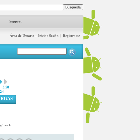
Support
Área de Usuario – Iniciar Sesión
|
Registrarse
3.58
24
ARGAS
t@free.fr