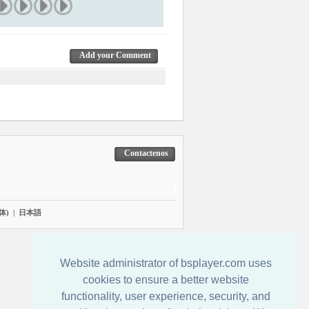
Add your Comment
Contactenos
体)
|
日本語
Website administrator of bsplayer.com uses
cookies to ensure a better website
functionality, user experience, security, and