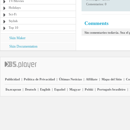
TV/Movies
Comentarios: 0
Holidays
Sci-Fi
Stylish
Comments
Top 10
Sin comentarios todavía. Sea el
Skin Maker
Skin Documentation
Publicidad
|
Política de Privacidad
|
Últimas Noticias
|
Affiliate
|
Mapa del Sitio
|
Co
Български
|
Deutsch
|
English
|
Español
|
Magyar
|
Polski
|
Português brasileiro
|