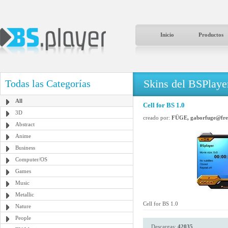
Inicio
Productos
Skins del BSPlaye
Todas las Categorías
All
Cell for BS 1.0
3D
creado por:
FÜGE, gaborfuge@fre
Abstract
Anime
Business
Computer/OS
Games
Music
Metallic
Cell for BS 1.0
Nature
People
Descargas:
42035