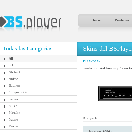
Inicio
Productos
Skins del BSPlaye
Todas las Categorías
All
Blackpack
3D
creado por:
Waldron http://www.ti
Abstract
Anime
Business
Computer/OS
Games
Music
Metallic
Blackpack
Nature
People
Descargas:
42043