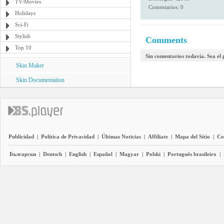
TV/Movies
Comentarios: 0
Holidays
Sci-Fi
Stylish
Comments
Top 10
Sin comentarios todavía. Sea el
Skin Maker
Skin Documentation
Publicidad
|
Política de Privacidad
|
Últimas Noticias
|
Affiliate
|
Mapa del Sitio
|
Co
Български
|
Deutsch
|
English
|
Español
|
Magyar
|
Polski
|
Português brasileiro
|