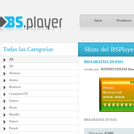
Inicio
Productos
Skins del BSPlaye
Todas las Categorías
All
BHAARATHA 3D 0501
3D
creado por:
HINDHUSTHANI [bms
Abstract
Anime
Business
Computer/OS
Games
Music
Metallic
BHAARATHA 3D 0501
Nature
People
Descargas:
47400