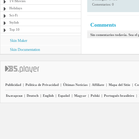
TV/Movies
Comentarios: 0
Holidays
Sci-Fi
Stylish
Comments
Top 10
Sin comentarios todavía. Sea el
Skin Maker
Skin Documentation
Publicidad
|
Política de Privacidad
|
Últimas Noticias
|
Affiliate
|
Mapa del Sitio
|
Co
Български
|
Deutsch
|
English
|
Español
|
Magyar
|
Polski
|
Português brasileiro
|