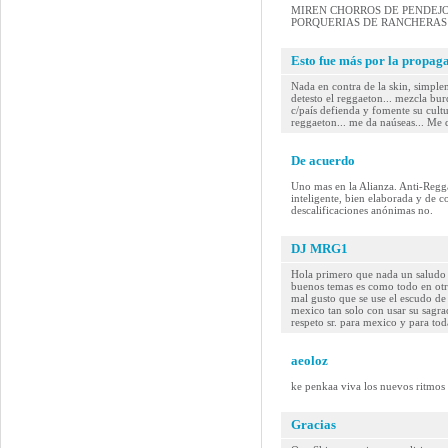
MIREN CHORROS DE PENDEJOS
PORQUERIAS DE RANCHERAS 
Esto fue más por la propaga
Nada en contra de la skin, simple
detesto el reggaeton... mezcla bur
c/país defienda y fomente su cultu
reggaeton... me da naúseas... Me 
De acuerdo
Uno mas en la Alianza. Anti-Regga
inteligente, bien elaborada y de c
descalificaciones anónimas no.
DJ MRG1
Hola primero que nada un saludo 
buenos temas es como todo en otr
mal gusto que se use el escudo d
mexico tan solo con usar su sagr
respeto sr. para mexico y para to
aeoloz
ke penkaa viva los nuevos ritmos y
Gracias