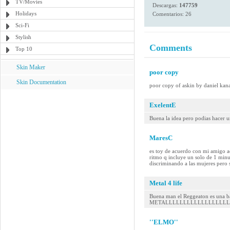
TV/Movies
Descargas:
147759
Holidays
Comentarios: 26
Sci-Fi
Stylish
Comments
Top 10
Skin Maker
poor copy
Skin Documentation
poor copy of askin by daniel kanas
ExelentE
Buena la idea pero podias hacer 
MaresC
es toy de acuerdo con mi amigo a
ritmo q incluye un solo de 1 minu
discriminando a las mujeres pero 
Metal 4 life
Buena man el Reggeaton es una ba
METALLLLLLLLLLLLLLLLLLLLL!....
''ELMO''