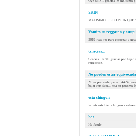
Oye Skin... gracias, es malisimo p
SKIN
MALISIMO, ES LO PEOR QUE V
Vomito su reggaton y estup
5886 razones para empezar a gestio
Gracias...
Gracias... 5700 gracias por b
reggaeton.
No pueden estar equivocadas
No es por nada, pero... 4424 pe
bajar esta skin... esta en proceso l
esta chingon
la neta esta bien chingon aweboo
hot
Hpt body