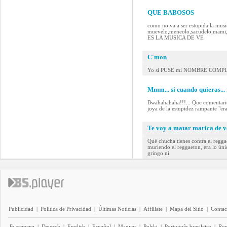
QUE BABOSOS
como no va a ser estupida la music
muevelo,meneolo,sacudelo,mam
ES LA MUSICA DE VE
C'mon
Yo si PUSE mi NOMBRE COMPL
Mmm... si cuando quieras... 
Bwahahahaha!!!... Que comentario 
joya de la estupidez rampante "er
Te voy a matar marica de 
Qué chucha tienes contra el regg
muriendo el reggaeton, era lo úni
gringo ni
Publicidad
|
Política de Privacidad
|
Últimas Noticias
|
Affiliate
|
Mapa del Sitio
|
Contac
Български
|
Deutsch
|
English
|
Español
|
Magyar
|
Polski
|
Português brasileiro
|
Ro