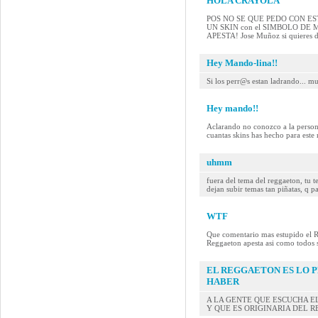
HOLA CRAYOLA
POS NO SE QUE PEDO CON ESTE MAN
UN SKIN con el SIMBOLO DE
APESTA! Jose Muñoz si quieres 
Hey Mando-lina!!
Si los perr@s estan ladrando... mue
Hey mando!!
Aclarando no conozco a la persona
cuantas skins has hecho para este 
uhmm
fuera del tema del reggaeton, tu 
dejan subir temas tan piñatas, q p
WTF
Que comentario mas estupido el R
Reggaeton apesta asi como todos s
EL REGGAETON ES LO 
HABER
A LA GENTE QUE ESCUCHA E
Y QUE ES ORIGINARIA DEL R