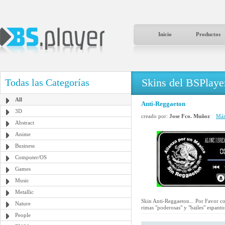
Inicio
Productos
Skins del BSPlaye
Todas las Categorías
All
Anti-Reggaeton
3D
creado por:
Jose Fco. Muñoz
Más
Abstract
Anime
Business
Computer/OS
Games
Music
Metallic
Skin Anti-Reggaeton... Por Favor c
Nature
rimas "poderosas" y "bailes" espant
People