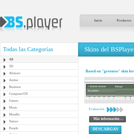
Inicio
Productos
Skins del BSPlaye
Todas las Categorías
All
3D
Based on "greeness" skin fo
Abstract
Anime
Business
Computer/OS
Games
Music
Evaluación:
Metallic
Más información…
Nature
People
DESCARGAS