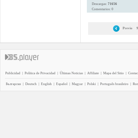
Descargas:
71656
Comentarios: 0
Previo
Publicidad
|
Política de Privacidad
|
Últimas Noticias
|
Affiliate
|
Mapa del Sitio
|
Contac
Български
|
Deutsch
|
English
|
Español
|
Magyar
|
Polski
|
Português brasileiro
|
Ro