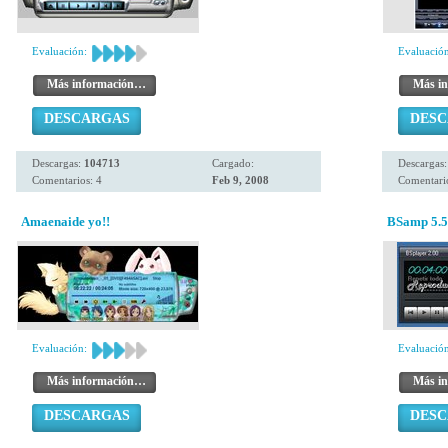
Evaluación:
Evaluación
Más información…
Más i
DESCARGAS
DES
Descargas:
104713
Cargado:
Descargas
Comentarios: 4
Feb 9, 2008
Comentario
Amaenaide yo!!
BSamp 5.5
Evaluación:
Evaluación
Más información…
Más i
DESCARGAS
DES