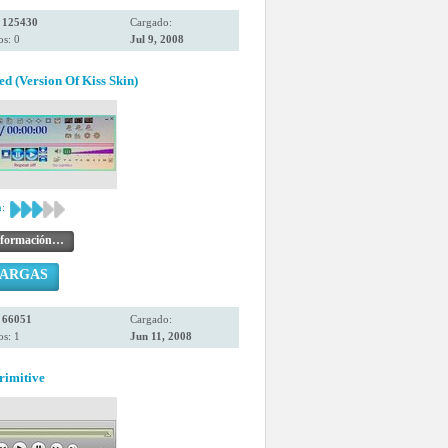
:
125430
Cargado:
s: 0
Jul 9, 2008
ed (Version Of Kiss Skin)
:
nformación…
CARGAS
:
66051
Cargado:
s: 1
Jun 11, 2008
rimitive