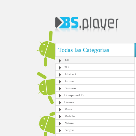
Todas las Categorías
All
3D
Abstract
Anime
Business
Computer/OS
Games
Music
Metallic
Nature
People