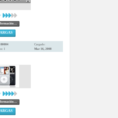
:
nformación…
CARGAS
:
80084
Cargado:
s: 1
Mar 16, 2008
:
nformación…
CARGAS