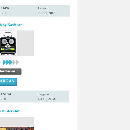
:
81494
Cargado:
os: 1
Jul 15, 2008
 by Nosferatu
:
nformación…
CARGAS
:
124594
Cargado:
s: 0
Jul 15, 2008
y Nosferatu!!