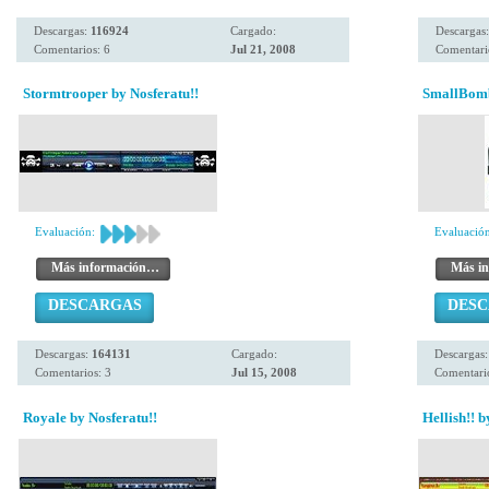
Descargas:
116924
Cargado:
Descargas
Comentarios: 6
Jul 21, 2008
Comentari
Stormtrooper by Nosferatu!!
SmallBomb
Evaluación:
Evaluación
Más información…
Más i
DESCARGAS
DES
Descargas:
164131
Cargado:
Descargas
Comentarios: 3
Jul 15, 2008
Comentario
Royale by Nosferatu!!
Hellish!! b