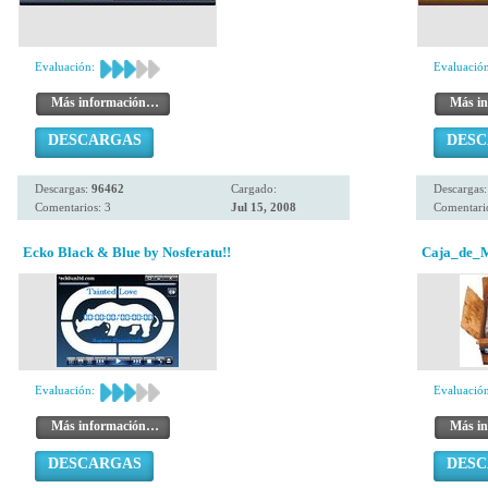
Evaluación:
Evaluación
Más información…
Más i
DESCARGAS
DES
Descargas:
96462
Cargado:
Descargas
Comentarios: 3
Jul 15, 2008
Comentario
Ecko Black & Blue by Nosferatu!!
Caja_de_M
Evaluación:
Evaluación
Más información…
Más i
DESCARGAS
DES