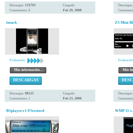
Descargas:
133793
Cargado:
Descargas
Comentarios: 6
Feb 29, 2008
Comentario
itouch
ZS Mini B
Evaluación:
Evaluación
Más información…
Más i
DESCARGAS
DES
Descargas:
98525
Cargado:
Descargas
Comentarios: 1
Feb 23, 2008
Comentari
BSplayer.v1-FSresized
WMP 11 v.