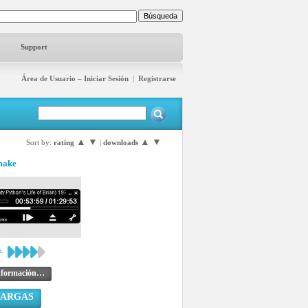
Support
Área de Usuario – Iniciar Sesión
|
Registrarse
▲
▼
▲
▼
Sort by:
rating
|
downloads
make
n:
nformación…
CARGAS