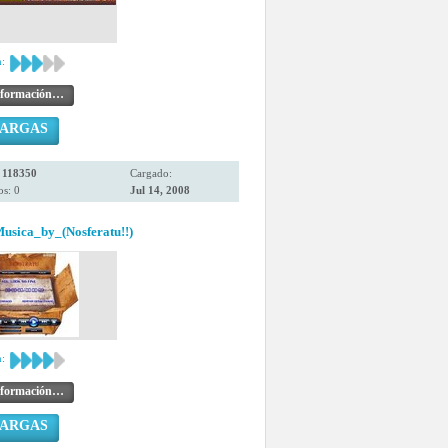
:
nformación…
CARGAS
:
118350
Cargado:
s: 0
Jul 14, 2008
usica_by_(Nosferatu!!)
:
nformación…
CARGAS