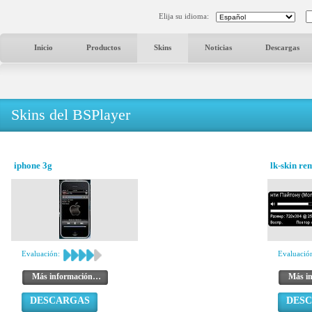
Elija su idioma:
Inicio
Productos
Skins
Noticias
Descargas
Skins del BSPlayer
iphone 3g
lk-skin re
Evaluación:
Evaluació
Más información…
Más i
DESCARGAS
DES