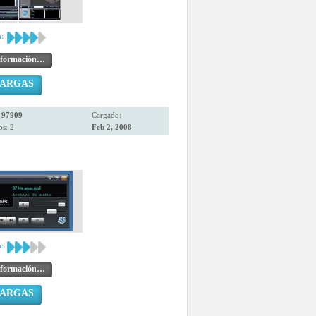
:
nformación…
CARGAS
:
97909
Cargado:
s: 2
Feb 2, 2008
:
nformación…
CARGAS