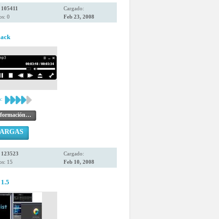
:
105411
Cargado:
s: 0
Feb 23, 2008
lack
:
nformación…
CARGAS
:
123523
Cargado:
os: 15
Feb 10, 2008
 1.5