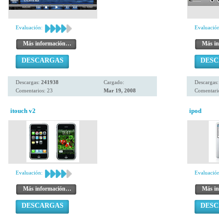
Evaluación:
Evaluación
Más información…
Más i
DESCARGAS
DES
Descargas:
241938
Cargado:
Descargas
Comentarios: 23
Mar 19, 2008
Comentario
itouch v2
ipod
Evaluación:
Evaluación
Más información…
Más i
DESCARGAS
DES