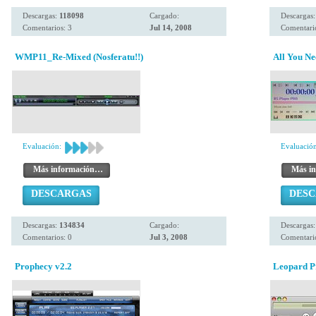
Descargas:
118098
Cargado:
Descargas
Comentarios: 3
Jul 14, 2008
Comentario
WMP11_Re-Mixed (Nosferatu!!)
All You Ne
Evaluación:
Evaluación
Más información…
Más i
DESCARGAS
DES
Descargas:
134834
Cargado:
Descargas
Comentarios: 0
Jul 3, 2008
Comentario
Prophecy v2.2
Leopard P