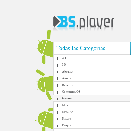
Todas las Categorías
All
3D
Abstract
Anime
Business
Computer/OS
Games
Music
Metallic
Nature
People