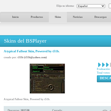
Elija su idioma:
Inicio
Productos
Skins
Noticias
Descargas
Skins del BSPlayer
A typical Fallout Skin, Powered by t51b.
creado por:
t51b (t51b@yahoo.com)
Evaluación:
Total votos:
DESC
A typical Fallout Skin, Powered by t51b.
Descargas:
101530
Cargado: