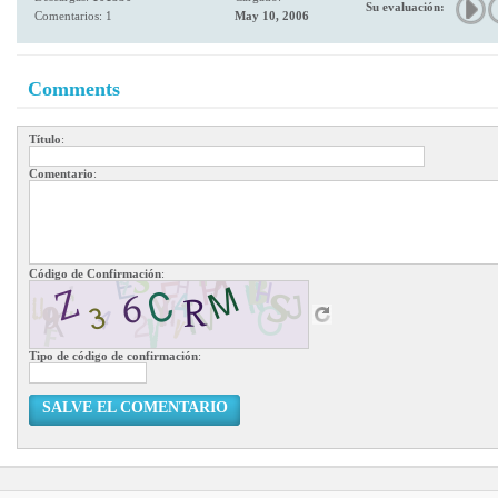
Su evaluación:
Comentarios: 1
May 10, 2006
Comments
Título
:
Comentario
:
Código de Confirmación
:
Tipo de código de confirmación
:
SALVE EL COMENTARIO