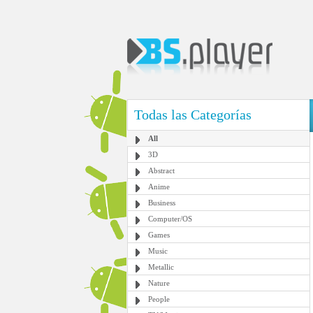
Todas las Categorías
All
3D
Abstract
Anime
Business
Computer/OS
Games
Music
Metallic
Nature
People