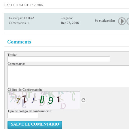
LAST UPDATED: 27.2.2007
Descargas:
121152
Cargado:
Su evaluación:
Comentarios: 1
Dec 27, 2006
Comments
Título
:
Comentario
:
Código de Confirmación
:
Tipo de código de confirmación
:
SALVE EL COMENTARIO