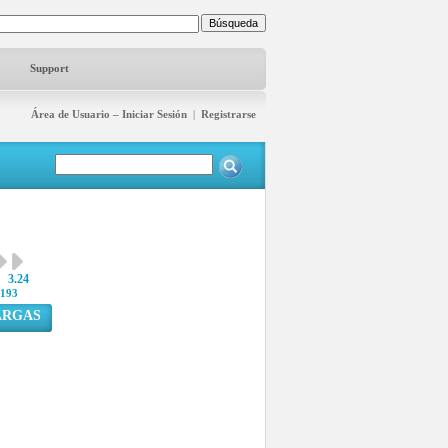
Support
Área de Usuario – Iniciar Sesión
|
Registrarse
3.24
193
ARGAS