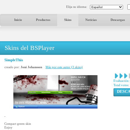
Elija su idioma:
Inicio
Productos
Skins
Noticias
Descargas
Skins del BSPlayer
SimpleThis
creado por:
Joni Johansson
Más por este autor (3 skins)
Evaluación:
Total votos:
DESC
-
Compact green skin
Enjoy