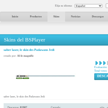
Elija su idioma:
Inicio
Productos
Skins
Noticias
Descargas
Skins del BSPlayer
saber laser, le skin des Padawans Jedi
creado por:
Al-le-magnific
Evaluación:
Total votos:
DESC
saber laser, le skin des Padawans Jedi
Descargas:
81987
Cargado: