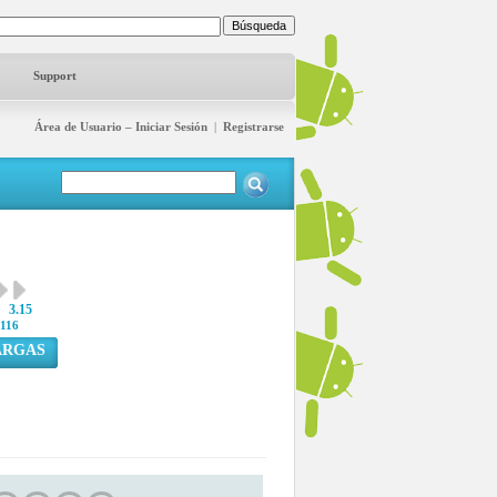
Support
Área de Usuario – Iniciar Sesión
|
Registrarse
3.15
116
ARGAS