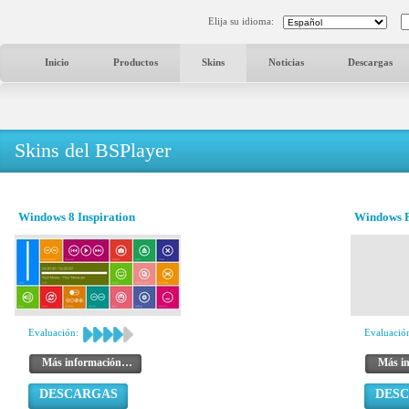
Elija su idioma:
Inicio
Productos
Skins
Noticias
Descargas
Skins del BSPlayer
Windows 8 Inspiration
Windows P
Evaluación:
Evaluació
Más información…
Más i
DESCARGAS
DES