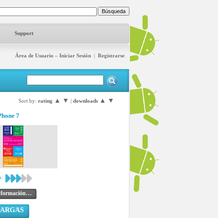
Support
Área de Usuario – Iniciar Sesión
|
Registrarse
▲
▼
▲
▼
Sort by:
rating
|
downloads
hone 7
n:
nformación…
CARGAS