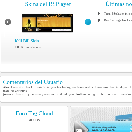
Skins del BSPlayer
Últimas n
Turn BSplayer into 
Best Settings for Cri
Kill Bill Skin
Kill Bill movie skin
Comentarios del Usuario
Alex
: Dear Sirs, I'm lot grateful to you for letting me download and use now the BS Player. I
from Novosibirsk.
jonne v.
: fantastic player very easy to use thank you |
holiver
: me gusta bs player es lo maxim
Foro Tag Cloud
subtitles