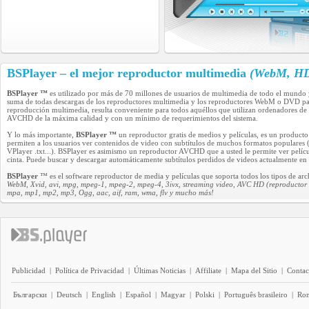
BSPlayer – el mejor reproductor multimedia
(WebM, HD 
BSPlayer ™
es utilizado por más de 70 millones de usuarios de multimedia de todo el mundo 
suma de todas descargas de los reproductores multimedia y los reproductores WebM o DVD pag
reproducción multimedia, resulta conveniente para todos aquéllos que utilizan ordenadores d
AVCHD de la máxima calidad y con un mínimo de requerimientos del sistema.
Y lo más importante,
BSPlayer ™
un reproductor gratis de medios y películas, es un product
permiten a los usuarios ver contenidos de video con subtítulos de muchos formatos populares 
VPlayer .txt...). BSPlayer es asimismo un reproductor AVCHD que a usted le permite ver pel
cinta. Puede buscar y descargar automáticamente subtítulos perdidos de videos actualmente en 
BSPlayer
™ es el software reproductor de media y películas que soporta todos los tipos de ar
WebM, Xvid, avi, mpg, mpeg-1, mpeg-2, mpeg-4, 3ivx, streaming video, AVC HD (reproductor 
mpa, mp1, mp2, mp3, Ogg, aac, aif, ram, wma, flv y mucho más!
Publicidad
|
Política de Privacidad
|
Últimas Noticias
|
Affiliate
|
Mapa del Sitio
|
Contac
Български
|
Deutsch
|
English
|
Español
|
Magyar
|
Polski
|
Português brasileiro
|
Ro