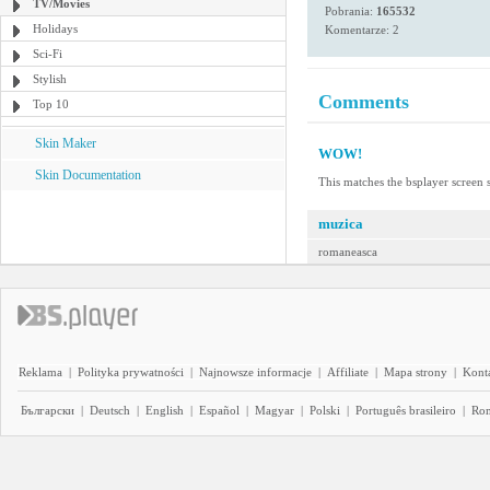
TV/Movies
Pobrania:
165532
Holidays
Komentarze: 2
Sci-Fi
Stylish
Comments
Top 10
Skin Maker
WOW!
Skin Documentation
This matches the bsplayer scre
muzica
romaneasca
Reklama
|
Polityka prywatności
|
Najnowsze informacje
|
Affiliate
|
Mapa strony
|
Kont
Български
|
Deutsch
|
English
|
Español
|
Magyar
|
Polski
|
Português brasileiro
|
Ro