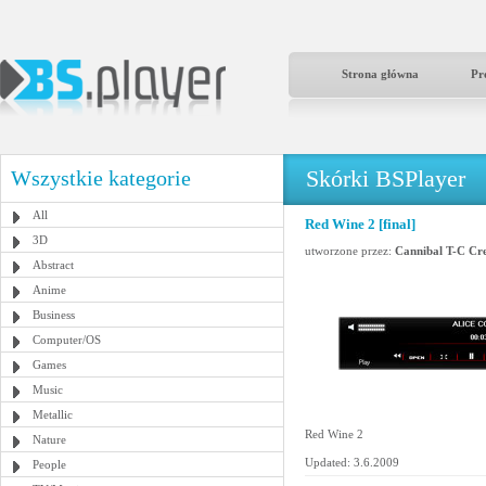
Strona główna
Pr
Skórki BSPlayer
Wszystkie kategorie
All
Red Wine 2 [final]
3D
utworzone przez:
Cannibal T-C Cr
Abstract
Anime
Business
Computer/OS
Games
Music
Metallic
Red Wine 2
Nature
Updated: 3.6.2009
People