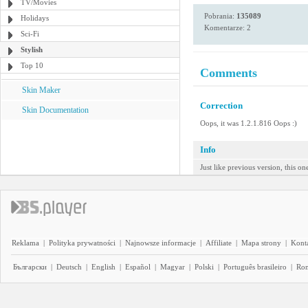
TV/Movies
Pobrania:
135089
Holidays
Komentarze: 2
Sci-Fi
Stylish
Top 10
Comments
Skin Maker
Correction
Skin Documentation
Oops, it was 1.2.1.816 Oops :)
Info
Just like previous version, this o
Reklama
|
Polityka prywatności
|
Najnowsze informacje
|
Affiliate
|
Mapa strony
|
Kont
Български
|
Deutsch
|
English
|
Español
|
Magyar
|
Polski
|
Português brasileiro
|
Ro