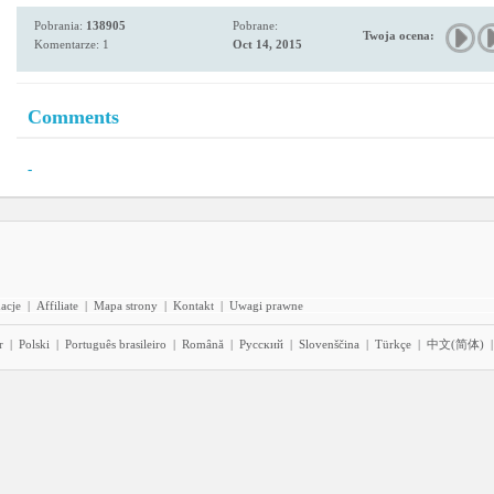
Pobrania:
138905
Pobrane:
Twoja ocena:
Komentarze: 1
Oct 14, 2015
Comments
-
acje
|
Affiliate
|
Mapa strony
|
Kontakt
|
Uwagi prawne
r
|
Polski
|
Português brasileiro
|
Română
|
Pyccĸий
|
Slovenščina
|
Türkçe
|
中文(简体)