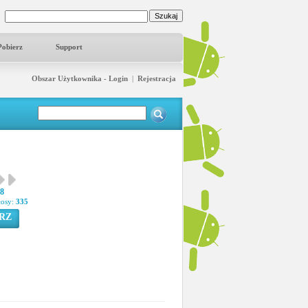
Pobierz
Support
Obszar Użytkownika - Login
|
Rejestracja
38
łosy:
335
RZ