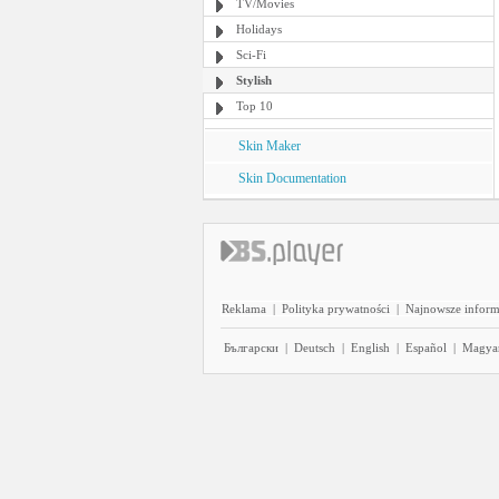
TV/Movies
Holidays
Sci-Fi
Stylish
Top 10
Skin Maker
Skin Documentation
Reklama
|
Polityka prywatności
|
Najnowsze inform
Български
|
Deutsch
|
English
|
Español
|
Magya