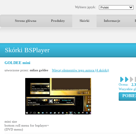
Wybierz język:
Strona główna
Produkty
Skórki
Informacje
Skórki BSPlayer
GOLDEE mini
utworzone przez:
milan goldee
Więcej elementów tego autora (4 skórki)
Ocena:
2.
Wszystkie g
POBIE
mini size
bottom roll menu for bsplayer+
(DVD menu)