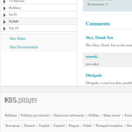
TV/Movies
Komentarze: 3
Holidays
Sci-Fi
Stylish
Comments
Top 10
Nice, Thank You
Skin Maker
Nice Skin, Thank You to the crea
Skin Documentation
waooii..
nice seksi
Obrigado
Obrigado, e uma boa skin, parabé
Reklama
|
Polityka prywatności
|
Najnowsze informacje
|
Affiliate
|
Mapa strony
|
Kont
Български
|
Deutsch
|
English
|
Español
|
Magyar
|
Polski
|
Português brasileiro
|
Ro