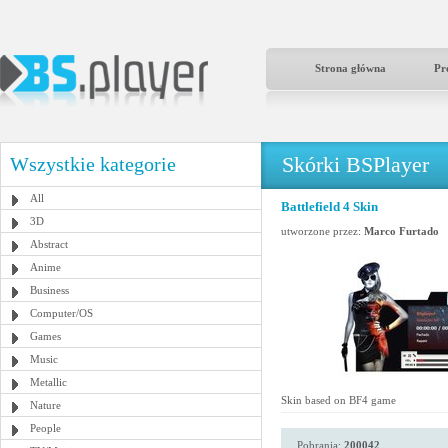
Strona główna
Pr
Skórki BSPlayer
Wszystkie kategorie
All
Battlefield 4 Skin
3D
utworzone przez:
Marco Furtado
Abstract
Anime
Business
Computer/OS
Games
Music
Metallic
Skin based on BF4 game
Nature
People
Pobrania:
200042