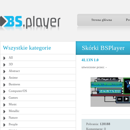
Strona główna
Pr
Skórki BSPlayer
Wszystkie kategorie
All
4L13N 1.0
3D
utworzone przez:
-
Abstract
Anime
Business
Computer/OS
Games
Music
Metallic
Nature
Pobrania:
128188
People
Komentarze: 0