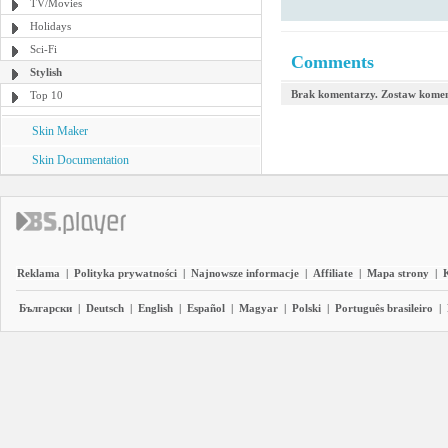
TV/Movies
Holidays
Sci-Fi
Comments
Stylish
Brak komentarzy. Zostaw komen
Top 10
Skin Maker
Skin Documentation
Reklama
|
Polityka prywatności
|
Najnowsze informacje
|
Affiliate
|
Mapa strony
|
Български
|
Deutsch
|
English
|
Español
|
Magyar
|
Polski
|
Português brasileiro
|