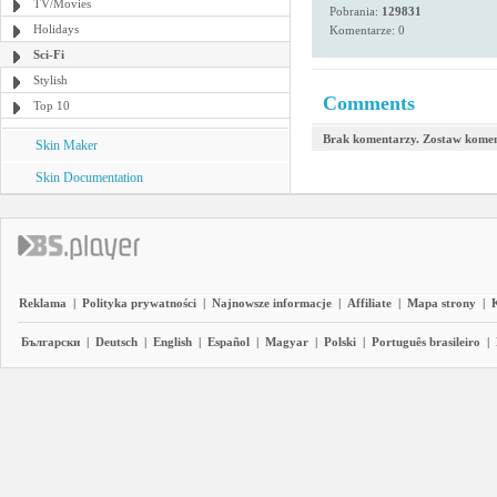
TV/Movies
Pobrania:
129831
Holidays
Komentarze: 0
Sci-Fi
Stylish
Comments
Top 10
Brak komentarzy. Zostaw komen
Skin Maker
Skin Documentation
Reklama
|
Polityka prywatności
|
Najnowsze informacje
|
Affiliate
|
Mapa strony
|
Български
|
Deutsch
|
English
|
Español
|
Magyar
|
Polski
|
Português brasileiro
|