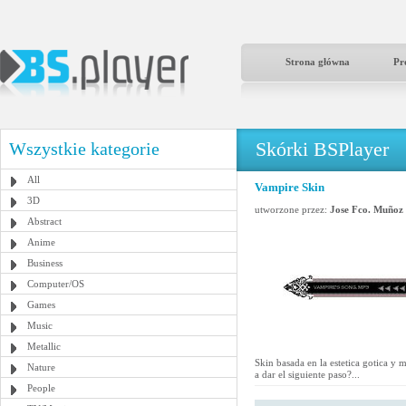
Strona główna
Pr
Skórki BSPlayer
Wszystkie kategorie
All
Vampire Skin
3D
utworzone przez:
Jose Fco. Muñoz
Abstract
Anime
Business
Computer/OS
Games
Music
Metallic
Skin basada en la estetica gotica y m
Nature
a dar el siguiente paso?...
People