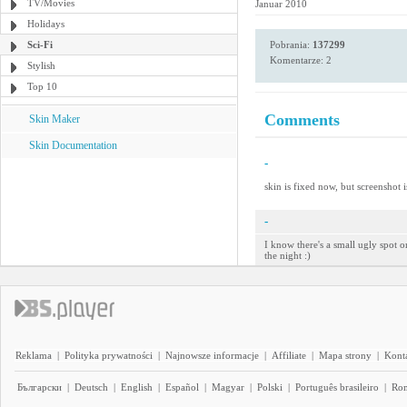
TV/Movies
Januar 2010
Holidays
Sci-Fi
Pobrania:
137299
Komentarze: 2
Stylish
Top 10
Comments
Skin Maker
Skin Documentation
-
skin is fixed now, but screenshot i
-
I know there's a small ugly spot o
the night :)
Reklama
|
Polityka prywatności
|
Najnowsze informacje
|
Affiliate
|
Mapa strony
|
Kont
Български
|
Deutsch
|
English
|
Español
|
Magyar
|
Polski
|
Português brasileiro
|
Ro