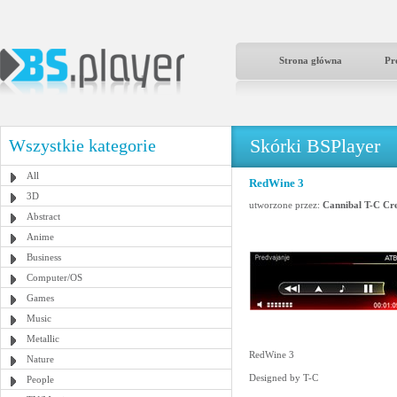
Strona główna
Pr
Skórki BSPlayer
Wszystkie kategorie
All
RedWine 3
3D
utworzone przez:
Cannibal T-C Cr
Abstract
Anime
Business
Computer/OS
Games
Music
Metallic
RedWine 3
Nature
Designed by T-C
People