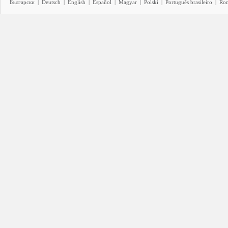
Български
|
Deutsch
|
English
|
Español
|
Magyar
|
Polski
|
Português brasileiro
|
Ro