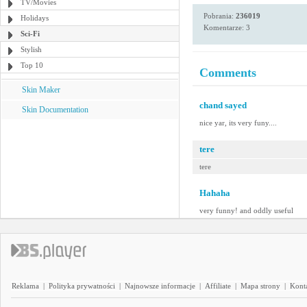
TV/Movies
Pobrania:
236019
Holidays
Komentarze: 3
Sci-Fi
Stylish
Top 10
Comments
Skin Maker
chand sayed
Skin Documentation
nice yar, its very funy....
tere
tere
Hahaha
very funny! and oddly useful
Reklama
|
Polityka prywatności
|
Najnowsze informacje
|
Affiliate
|
Mapa strony
|
Kont