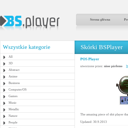
Strona główna
Pr
Skórki BSPlayer
Wszystkie kategorie
All
POS Player
3D
utworzone przez:
nisse pärlemo
W
Abstract
Anime
Business
Computer/OS
Games
Music
Metallic
The amazing piece of shit player th
Nature
Updated: 30.9.2013
People