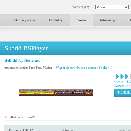
Wybierz język:
Strona główna
Produkty
Skórki
Informacje
Skórki BSPlayer
Hellish!! by Nosferatu!!
utworzone przez:
Jose Fco. Muñoz
Więcej elementów tego autora (14 skórki)
Ocena:
3.
Wszystkie g
POBIE
A Hellish skin... boo!!!
Pobrania:
118312
Pobrane: