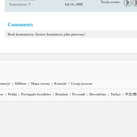
Twoja ocena:
Komentarze: 0
Jul 14, 2008
Comments
Brak komentarzy. Zostaw komentarz jako pierwszy!
ormacje
|
Affiliate
|
Mapa strony
|
Kontakt
|
Uwagi prawne
ar
|
Polski
|
Português brasileiro
|
Română
|
Pyccĸий
|
Slovenščina
|
Türkçe
|
中文(简