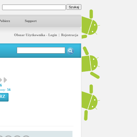
Pobierz
Support
Obszar Użytkownika - Login
|
Rejestracja
16
łosy:
56
RZ