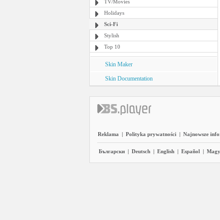
TV/Movies
Holidays
Sci-Fi
Stylish
Top 10
Skin Maker
Skin Documentation
Reklama
|
Polityka prywatności
|
Najnowsze inf
Български
|
Deutsch
|
English
|
Español
|
Magy