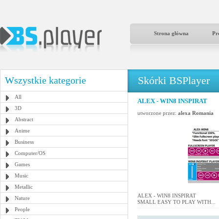
Strona główna
Pr
Skórki BSPlayer
Wszystkie kategorie
All
ALEX - WIN8 INSPIRAT
3D
utworzone przez:
alexa Romania
Abstract
Anime
Business
Computer/OS
Games
Music
Metallic
ALEX - WIN8 INSPIRAT
Nature
SMALL EASY TO PLAY WITH...
People