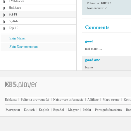
TV/Movies
Pobrania:
180907
Holidays
Komentarze: 2
Sci-Fi
Stylish
Comments
Top 10
Skin Maker
good
Skin Documentation
mai mare.....
good one
bravo
Reklama
|
Polityka prywatności
|
Najnowsze informacje
|
Affiliate
|
Mapa strony
|
Kont
Български
|
Deutsch
|
English
|
Español
|
Magyar
|
Polski
|
Português brasileiro
|
Ro