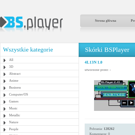
Strona główna
Pr
Skórki BSPlayer
Wszystkie kategorie
All
4L13N 1.0
3D
utworzone przez:
-
Abstract
Anime
Business
Computer/OS
Games
Music
Metallic
Nature
Pobrania:
128262
People
Komentarze: 0