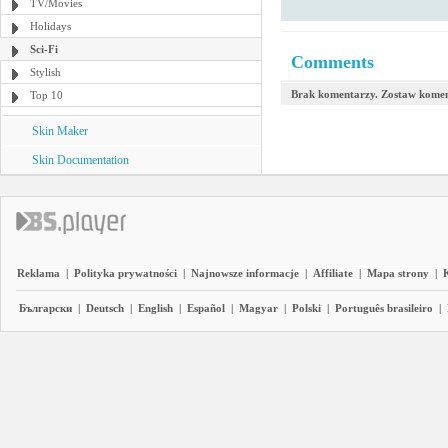
TV/Movies
Holidays
Sci-Fi
Comments
Stylish
Brak komentarzy. Zostaw komen
Top 10
Skin Maker
Skin Documentation
Reklama
|
Polityka prywatności
|
Najnowsze informacje
|
Affiliate
|
Mapa strony
|
Български
|
Deutsch
|
English
|
Español
|
Magyar
|
Polski
|
Português brasileiro
|