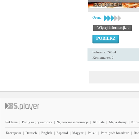
Ocena:
Więcej informacji…
POBIERZ
Pobrania:
74854
Komentarze: 0
Reklama
|
Polityka prywatności
|
Najnowsze informacje
|
Affiliate
|
Mapa strony
|
Kont
Български
|
Deutsch
|
English
|
Español
|
Magyar
|
Polski
|
Português brasileiro
|
Ro