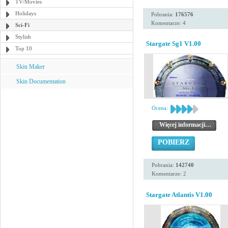
TV/Movies
Holidays
Pobrania:
176576
Komentarze: 4
Sci-Fi
Stylish
Stargate Sg1 V1.00
Top 10
Skin Maker
Skin Documentation
Ocena:
Więcej informacji…
POBIERZ
Pobrania:
142740
Komentarze: 2
Stargate Atlantis V1.00