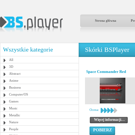
Strona główna
Pr
Skórki BSPlayer
Wszystkie kategorie
All
3D
Space Commander Red
Abstract
Anime
Business
Computer/OS
Games
Music
Ocena:
Metallic
Więcej informacji…
Nature
People
POBIERZ