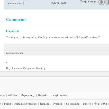
Twoja ocena:
Komentarze: 3
Feb 21, 2009
Comments
Okyio-ist
Thank you.. It is very nice. Should you make some skin such Onkyo AV receivers?
-
воспоминания
-
Ha, i have one Onkyo just like it :)
acje
|
Affiliate
|
Mapa strony
|
Kontakt
|
Uwagi prawne
r
|
Polski
|
Português brasileiro
|
Română
|
Pyccĸий
|
Slovenščina
|
Türkçe
|
中文(简体)