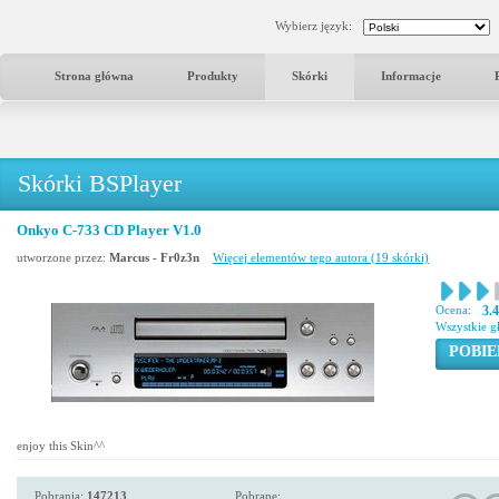
Wybierz język:
Strona główna
Produkty
Skórki
Informacje
Skórki BSPlayer
Onkyo C-733 CD Player V1.0
utworzone przez:
Marcus - Fr0z3n
Więcej elementów tego autora (19 skórki)
Ocena:
3.
Wszystkie g
POBIE
enjoy this Skin^^
Pobrania:
147213
Pobrane: