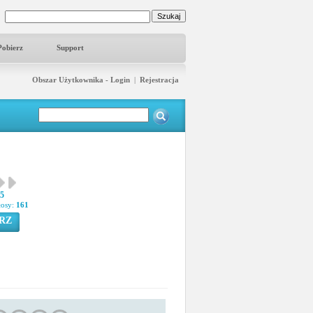
Pobierz
Support
Obszar Użytkownika - Login
|
Rejestracja
45
łosy:
161
RZ