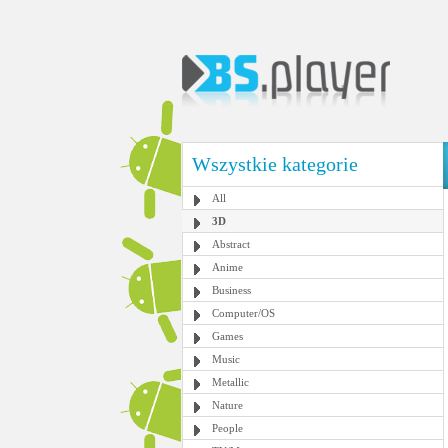
Wszystkie kategorie
All
3D
Abstract
Anime
Business
Computer/OS
Games
Music
Metallic
Nature
People