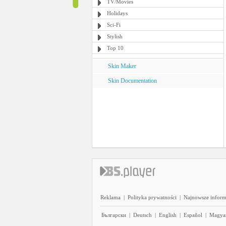
TV/Movies
Holidays
Sci-Fi
Stylish
Top 10
Skin Maker
Skin Documentation
Reklama
|
Polityka prywatności
|
Najnowsze inform
Български
|
Deutsch
|
English
|
Español
|
Magya