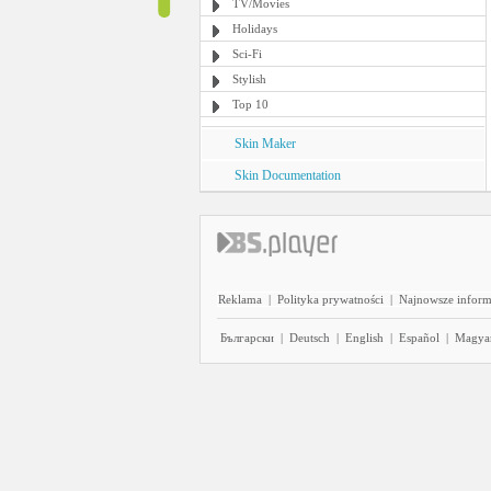
TV/Movies
Holidays
Sci-Fi
Stylish
Top 10
Skin Maker
Skin Documentation
Reklama
|
Polityka prywatności
|
Najnowsze inform
Български
|
Deutsch
|
English
|
Español
|
Magya