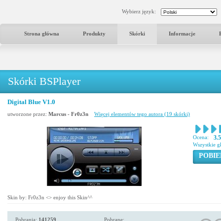
Wybierz język:
Strona główna
Produkty
Skórki
Informacje
Skórki BSPlayer
Digital Blue V1.0
utworzone przez:
Marcus - Fr0z3n
Więcej elementów tego autora (19 skórki)
Ocena:
3.
Wszystkie g
POBIE
Skin by: Fr0z3n <
> enjoy this Skin^^
Pobrania:
141259
Pobrane: