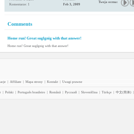
Twoja ocena:
Komentarze: 1
Feb 3, 2009
Comments
Home run! Great suglgnig with that answer!
Home run! Great suglgnig with that answer!
acje
|
Affiliate
|
Mapa strony
|
Kontakt
|
Uwagi prawne
r
|
Polski
|
Português brasileiro
|
Română
|
Pyccĸий
|
Slovenščina
|
Türkçe
|
中文(简体)