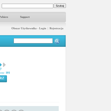
Pobierz
Support
Obszar Użytkownika - Login
|
Rejestracja
57
łosy:
101
RZ