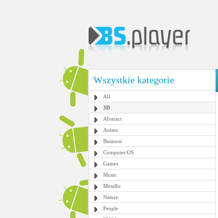
Wszystkie kategorie
All
3D
Abstract
Anime
Business
Computer/OS
Games
Music
Metallic
Nature
People