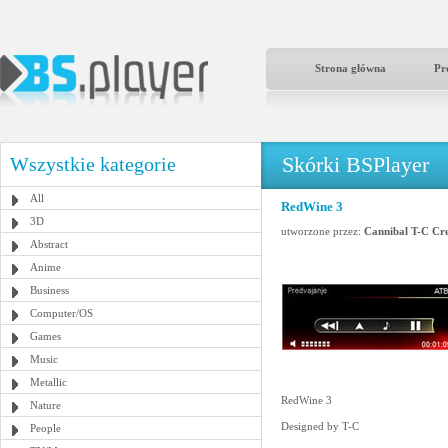
Strona główna
Pr
Skórki BSPlayer
Wszystkie kategorie
All
RedWine 3
3D
utworzone przez:
Cannibal T-C Cr
Abstract
Anime
Business
Computer/OS
Games
Music
Metallic
RedWine 3
Nature
Designed by T-C
People