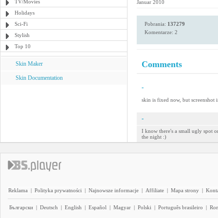
TV/Movies
Januar 2010
Holidays
Sci-Fi
Pobrania:
137279
Komentarze: 2
Stylish
Top 10
Comments
Skin Maker
Skin Documentation
-
skin is fixed now, but screenshot i
-
I know there's a small ugly spot o
the night :)
Reklama
|
Polityka prywatności
|
Najnowsze informacje
|
Affiliate
|
Mapa strony
|
Kont
Български
|
Deutsch
|
English
|
Español
|
Magyar
|
Polski
|
Português brasileiro
|
Ro