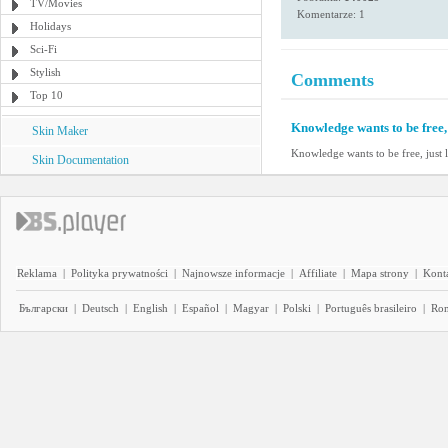
TV/Movies
Komentarze: 1
Holidays
Sci-Fi
Stylish
Comments
Top 10
Knowledge wants to be free, j
Skin Maker
Knowledge wants to be free, just li
Skin Documentation
Reklama
|
Polityka prywatności
|
Najnowsze informacje
|
Affiliate
|
Mapa strony
|
Kont
Български
|
Deutsch
|
English
|
Español
|
Magyar
|
Polski
|
Português brasileiro
|
Ro