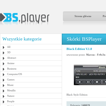
Strona główna
Pr
Skórki BSPlayer
Wszystkie kategorie
All
Black Edition V.1.0
3D
utworzone przez:
Marcus - Fr0z3n
Abstract
Anime
Business
Computer/OS
Games
Music
Metallic
Black Style Edition
Nature
People
Pobrania:
140029