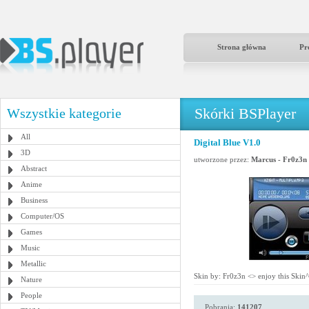
Strona główna
Pr
Skórki BSPlayer
Wszystkie kategorie
All
Digital Blue V1.0
3D
utworzone przez:
Marcus - Fr0z3n
Abstract
Anime
Business
Computer/OS
Games
Music
Metallic
Skin by: Fr0z3n <
> enjoy this Skin
Nature
People
Pobrania:
141207