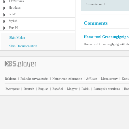
TV/Movies
Komentarze: 1
Holidays
Sci-Fi
Stylish
Comments
Top 10
Home run! Great suglgnig w
Skin Maker
Home run! Great suglgnig with th
Skin Documentation
Reklama
|
Polityka prywatności
|
Najnowsze informacje
|
Affiliate
|
Mapa strony
|
Kont
Български
|
Deutsch
|
English
|
Español
|
Magyar
|
Polski
|
Português brasileiro
|
Ro