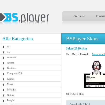
Startseite
Produk
BSPlayer Skins
Alle Kategorien
All
Joker 2019 skin
3D
Von:
Marco Furtado
Mehr von d
Abstract
Anime
Business
Computer/OS
Games
Music
Metallic
Joker 2019 Skin
Nature
People
Downloads:
24411