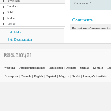
TV/Movies
Kommentare: 0
Holidays
Sci-Fi
Stylish
Comments
Top 10
Bis jetzt keine Kommentare. Seie
Skin Maker
Skin Documentation
Werbung
|
Datenschutzrichtlinien
|
Neuigkeiten
|
Affiliate
|
Sitemap
|
Kontakt
|
Rec
Български
|
Deutsch
|
English
|
Español
|
Magyar
|
Polski
|
Português brasileiro
|