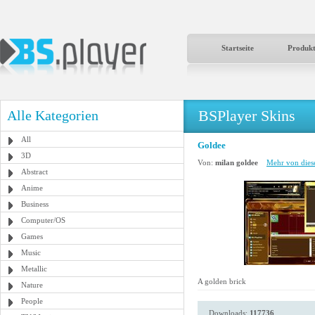
Startseite
Produk
BSPlayer Skins
Alle Kategorien
All
Goldee
3D
Von:
milan goldee
Mehr von dies
Abstract
Anime
Business
Computer/OS
Games
Music
Metallic
A golden brick
Nature
People
Downloads:
117736