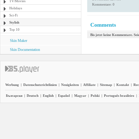
TV/Movies
Kommentare: 0
Holidays
Sci-Fi
Stylish
Comments
Top 10
Bis jetzt keine Kommentare. Seie
Skin Maker
Skin Documentation
Werbung
|
Datenschutzrichtlinien
|
Neuigkeiten
|
Affiliate
|
Sitemap
|
Kontakt
|
Rec
Български
|
Deutsch
|
English
|
Español
|
Magyar
|
Polski
|
Português brasileiro
|