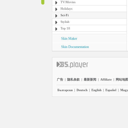
TV/Movies
Holidays
Sci-Fi
Stylish
Top 10
Skin Maker
Skin Documentation
广告
|
隐私条款
|
最新新闻
|
Affiliate
|
网站地
Български
|
Deutsch
|
English
|
Español
|
Magy