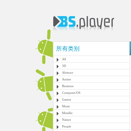
所有类别
All
3D
Abstract
Anime
Business
Computer/OS
Games
Music
Metallic
Nature
People