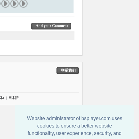
Add your Comment
联系我们
体)
|
日本語
Website administrator of bsplayer.com uses
cookies to ensure a better website
functionality, user experience, security, and