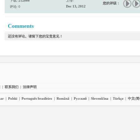
下载:
212866
上传:
您的评级：
Dec 13, 2012
评论: 0
Comments
还没有评论。请留下您的宝贵意见！
图
|
联系我们
|
法律声明
ar
|
Polski
|
Português brasileiro
|
Română
|
Pyccĸий
|
Slovenščina
|
Türkçe
|
中文(简