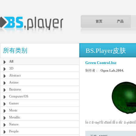
首页
产品
BS.Player皮肤
所有类别
All
Green Control.bsz
3D
制作者：:
Ogen Lab.2004.
Abstract
Anime
Business
Computer/OS
Games
Music
Metallic
Íó č íî÷üęŕ!Íî ďîńëĺ íĺĺ ó ěĺí˙ â ęŕđ
Nature
People