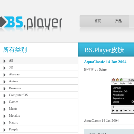
首页
产品
BS.Player皮肤
所有类别
All
AquaClassic 14 Jan 2004
3D
制作者：:
Seigo
Abstract
Anime
Business
Computer/OS
Games
Music
Metallic
AquaClassic 14 Jan 2004
Nature
People